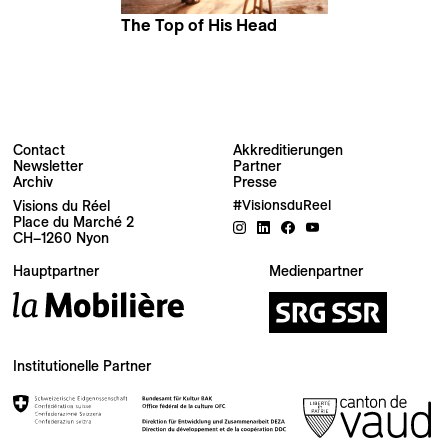
The Top of His Head
Peter Mettler
Contact
Akkreditierungen
Newsletter
Partner
Newsletter
Archiv
Presse
Visions du Réel
#VisionsduReel
Place du Marché 2
Ihre E-Mail-Adresse
CH–1260 Nyon
Hauptpartner
Medienpartner
Newsletter — EN
News about the Festival for the Public
Newsletter — FR
Institutionelle Partner
Nouvelles du Festival destinées au Public
Industry Newsletter — EN
News about the Festival & Professional activities