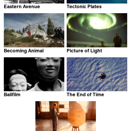
Eastern Avenue
Tectonic Plates
Peter Mettler
Peter Mettler
Becoming Animal
Picture of Light
Emma Davie &
Peter Mettler
Peter Mettler
Balifilm
The End of Time
Peter Mettler
Peter Mettler