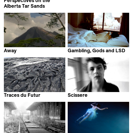
Perspectives on the
Alberta Tar Sands
Peter Mettler
Away
Gambling, Gods and LSD
Peter Mettler
Peter Mettler
Traces du Futur
Scissere
Peter Mettler
Peter Mettler