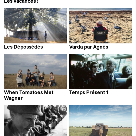
Les vacances !
Andreas Fontana & Marie-
Eve Hildbrand
Les Dépossédés
Varda par Agnès
Mathieu Roy
Agnès Varda
When Tomatoes Met
Temps Présent 1
Wagner
Marianna Economou