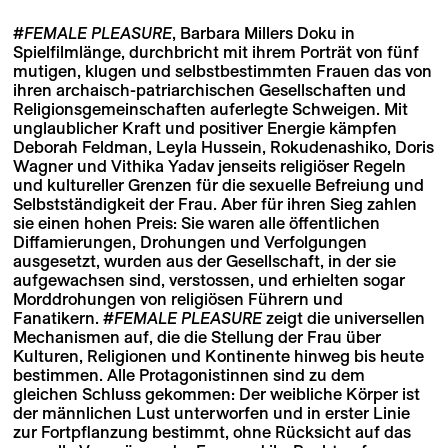
#FEMALE PLEASURE
, Barbara Millers Doku in
Spielfilmlänge, durchbricht mit ihrem Porträt von fünf
mutigen, klugen und selbstbestimmten Frauen das von
ihren archaisch-patriarchischen Gesellschaften und
Religionsgemeinschaften auferlegte Schweigen. Mit
unglaublicher Kraft und positiver Energie kämpfen
Deborah Feldman, Leyla Hussein, Rokudenashiko, Doris
Wagner und Vithika Yadav jenseits religiöser Regeln
und kultureller Grenzen für die sexuelle Befreiung und
Selbstständigkeit der Frau. Aber für ihren Sieg zahlen
sie einen hohen Preis: Sie waren alle öffentlichen
Diffamierungen, Drohungen und Verfolgungen
ausgesetzt, wurden aus der Gesellschaft, in der sie
aufgewachsen sind, verstossen, und erhielten sogar
Morddrohungen von religiösen Führern und
Fanatikern.
#FEMALE PLEASURE
zeigt die universellen
Mechanismen auf, die die Stellung der Frau über
Kulturen, Religionen und Kontinente hinweg bis heute
bestimmen. Alle Protagonistinnen sind zu dem
gleichen Schluss gekommen: Der weibliche Körper ist
der männlichen Lust unterworfen und in erster Linie
zur Fortpflanzung bestimmt, ohne Rücksicht auf das