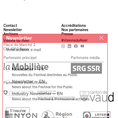
Contact
Accréditations
Newsletter
Nos partenaires
Archives
Presse
Newsletter
Visions du Réel
#VisionsduReel
Place du Marché 2
CH–1260 Nyon
Votre adresse e-mail
Partenaire principal
Partenaire média
Newsletter — FR
Nouvelles du Festival destinées au Public
Newsletter — EN
Partenaires institutionnels
News about the Festival for the Public
Industry Newsletter — EN
News about the Festival & Professional activities
S'inscrire