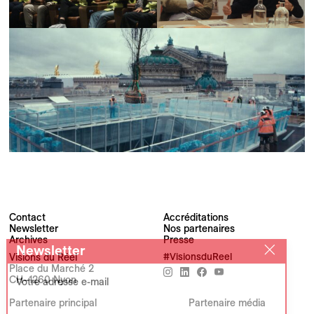
Contact
Accréditations
Newsletter
Nos partenaires
Archives
Presse
Newsletter
Visions du Réel
#VisionsduReel
Place du Marché 2
CH–1260 Nyon
Votre adresse e-mail
Partenaire principal
Partenaire média