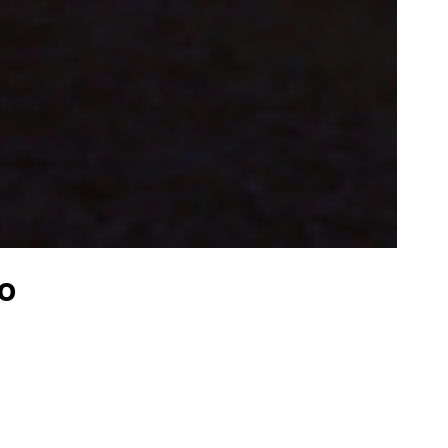
to
éel
 en plein
deux
ough Rocks
. En