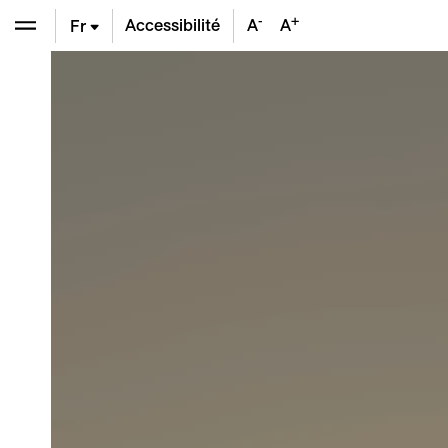
-
+
Accessibilité
A
A
Fr
En
De