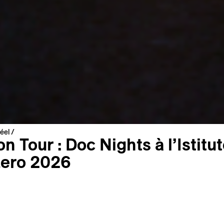
éel
n Tour : Doc Nights à l’Istitu
zero 2026
dre de sa collaboration avec l’Istituto Svizzero, Visions du R
our la sixième année consécutive, une soirée de projections
 juillet dans le jardin de l’institution à Rome. Au programme, 
res issus de la sélection officielle du Festival :
Cutting Thr
adreza Eyni et Sara Khaki et
Sanatorium
de Gar O’Rourke