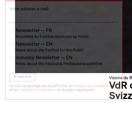
Votre adresse e-mail
Newsletter — FR
Nouvelles du Festival destinées au Public
Newsletter — EN
News about the Festival for the Public
Industry Newsletter — EN
News about the Festival & Professional activities
S'inscrire
Visions du R
VdR o
Ce site est protégé par reCAPTCHA, la
Politique de confidentialité
et les
Conditions d'utilisation
de Google s'appliquent.
Sviz
Dans le ca
présente p
air le 1er
documentai
de Mohamm