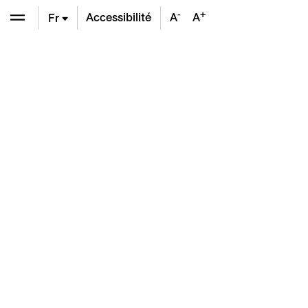
-
+
Accessibilité
A
A
Fr
En
De