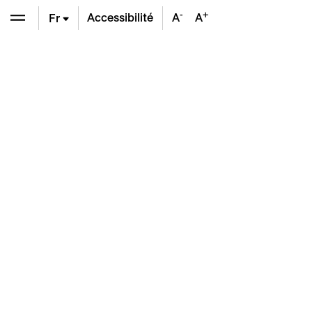
-
+
Accessibilité
A
A
Fr
En
De