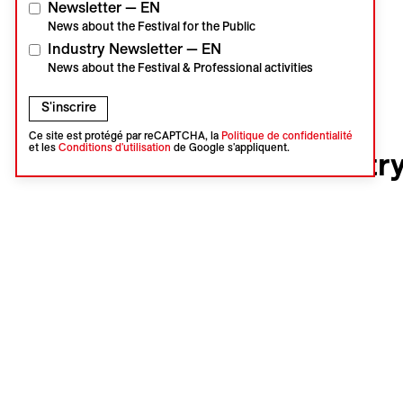
Newsletter — EN
News about the Festival for the Public
Industry Newsletter — EN
News about the Festival & Professional activities
S'inscrire
Ce site est protégé par reCAPTCHA, la
Politique de confidentialité
Visions du Réel
et les
Conditions d'utilisation
de Google s'appliquent.
VdR2025 – VdR–Industry
Événement
Photo
VdR–Industry