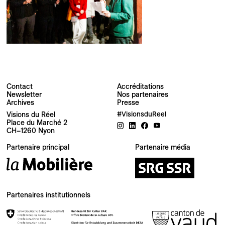
Contact
Accréditations
Newsletter
Nos partenaires
Archives
Presse
Newsletter
Visions du Réel
#VisionsduReel
Place du Marché 2
CH–1260 Nyon
Votre adresse e-mail
Partenaire principal
Partenaire média
Newsletter — FR
Nouvelles du Festival destinées au Public
Newsletter — EN
Partenaires institutionnels
News about the Festival for the Public
Industry Newsletter — EN