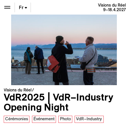
Visions du Réel
Fr
9–18.4.2027
En
De
Visions du Réel
VdR2025 | VdR–Industry
Opening Night
Cérémonies
Événement
Photo
VdR–Industry