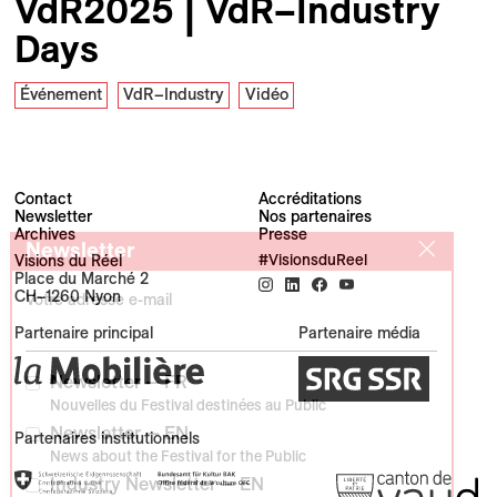
VdR2025 | VdR–Industry
Days
Événement
VdR–Industry
Vidéo
Contact
Accréditations
Newsletter
Nos partenaires
Archives
Presse
Newsletter
Visions du Réel
#VisionsduReel
Place du Marché 2
CH–1260 Nyon
Votre adresse e-mail
Partenaire principal
Partenaire média
Newsletter — FR
Nouvelles du Festival destinées au Public
Newsletter — EN
Partenaires institutionnels
News about the Festival for the Public
Industry Newsletter — EN