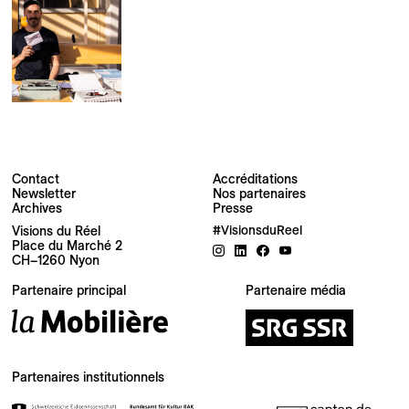
Contact
Accréditations
Newsletter
Nos partenaires
Archives
Presse
Visions du Réel
#VisionsduReel
Place du Marché 2
CH–1260 Nyon
Votre adresse e-mail
Partenaire principal
Partenaire média
Newsletter — FR
Nouvelles du Festival destinées au Public
Newsletter — EN
Partenaires institutionnels
News about the Festival for the Public