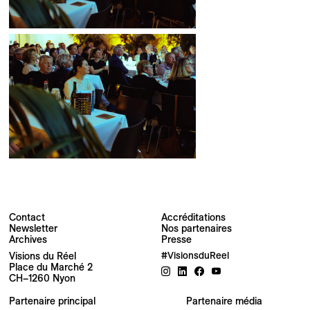
Contact
Accréditations
Newsletter
Nos partenaires
Archives
Presse
Newsletter
Visions du Réel
#VisionsduReel
Place du Marché 2
CH–1260 Nyon
Votre adresse e-mail
Partenaire principal
Partenaire média