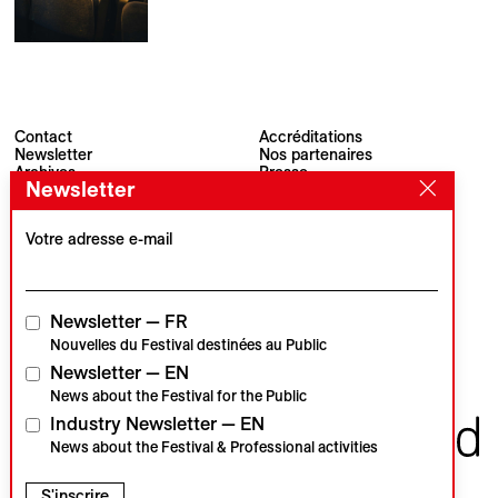
Contact
Accréditations
Newsletter
Nos partenaires
Archives
Presse
Newsletter
Visions du Réel
#VisionsduReel
Place du Marché 2
CH–1260 Nyon
Votre adresse e-mail
Partenaire principal
Partenaire média
Newsletter — FR
Nouvelles du Festival destinées au Public
Newsletter — EN
Partenaires institutionnels
News about the Festival for the Public
Industry Newsletter — EN
News about the Festival & Professional activities
S'inscrire