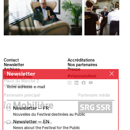
Contact
Accréditations
Newsletter
Nos partenaires
Archives
Presse
Newsletter
Visions du Réel
#VisionsduReel
Place du Marché 2
CH–1260 Nyon
Votre adresse e-mail
Partenaire principal
Partenaire média
Newsletter — FR
Nouvelles du Festival destinées au Public
Newsletter — EN
Partenaires institutionnels
News about the Festival for the Public