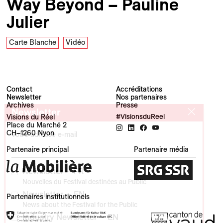
Way Beyond – Pauline
Julier
Carte Blanche
Vidéo
Contact
Accréditations
Newsletter
Nos partenaires
Archives
Presse
Newsletter
Visions du Réel
#VisionsduReel
Place du Marché 2
CH–1260 Nyon
Votre adresse e-mail
Partenaire principal
Partenaire média
Newsletter — FR
Nouvelles du Festival destinées au Public
Newsletter — EN
Partenaires institutionnels
News about the Festival for the Public
Industry Newsletter — EN