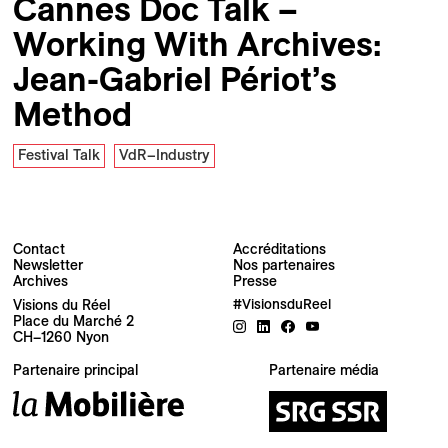
Cannes Doc Talk –
Working With Archives:
Jean-Gabriel Périot’s
Method
Festival Talk
VdR–Industry
Contact
Accréditations
Newsletter
Nos partenaires
Archives
Presse
Newsletter
Visions du Réel
#VisionsduReel
Place du Marché 2
CH–1260 Nyon
Votre adresse e-mail
Partenaire principal
Partenaire média
Newsletter — FR
Nouvelles du Festival destinées au Public