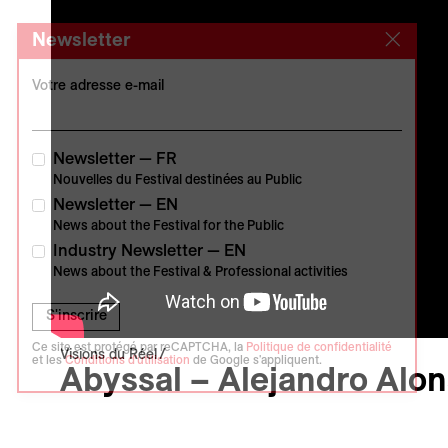
Newsletter
Votre adresse e-mail
Newsletter — FR
Nouvelles du Festival destinées au Public
Newsletter — EN
News about the Festival for the Public
Industry Newsletter — EN
News about the Festival & Professional activities
S'inscrire
Ce site est protégé par reCAPTCHA, la
Politique de confidentialité
Visions du Réel
et les
Conditions d'utilisation
de Google s'appliquent.
Abyssal – Alejandro Alo
Carte Blanche
Vidéo