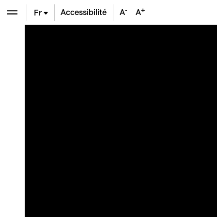
-
+
Accessibilité
A
A
Fr
En
De