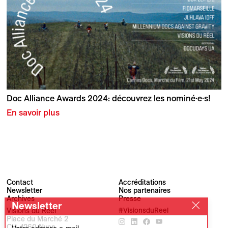
Doc Alliance Awards 2024: découvrez les nominé·e·s!
En savoir plus
Contact
Accréditations
Newsletter
Nos partenaires
Archives
Presse
Newsletter
Visions du Réel
#VisionsduReel
Place du Marché 2
CH–1260 Nyon