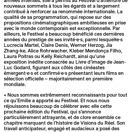
années intenses. Elle a permis au Festival d’atteindre de
nouveaux sommets à tous les égards et a largement
contribué à renforcer sa renommée internationale. La
qualité de sa programmation, qui repose sur des
propositions cinématographiques ambitieuses en prise
avec le monde contemporain est exceptionnelle. Par
ailleurs, le Festival a beaucoup bénéficié ces dernières
années du prestige de ses invité·e·s, parmi lesquel·le·s
Lucrecia Martel, Claire Denis, Werner Herzog, Jia
Zhang-ke, Alice Rohrwacher, Kleber Mendonça Filho,
Laura Poitras ou Kelly Reichardt, ainsi qu’une
exposition inédite consacrée au Livre d’image de Jean-
Luc Godard, figurant aux côtés des cinéastes
émergent·e·s et confirmé·e·s présentant leurs films en
sélection officielle – majoritairement en première
mondiale.
« Nous sommes extrêmement reconnaissants pour tout
ce qu’Emilie a apporté au Festival. Et nous nous
réjouissons beaucoup de célébrer avec elle cette
prochaine édition du Festival, qui s’annonce
particulièrement attrayante, et de clore ensemble ce
chapitre marquant de l’histoire de Visions du Réel. Son
travail anticipateur, engagé et audacieux a posé des