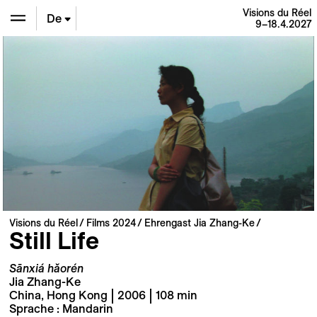
Visions du Réel
De
9–18.4.2027
En
Fr
Visions du Réel
Films 2024
Ehrengast Jia Zhang-Ke
Still Life
Sānxiá hǎorén
Jia Zhang-Ke
China, Hong Kong | 2006 | 108 min
Sprache : Mandarin