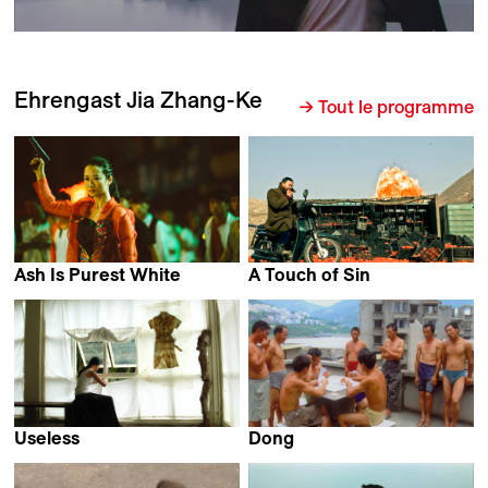
Ehrengast Jia Zhang-Ke
→ Tout le programme
Ash Is Purest White
A Touch of Sin
Jia Zhang-Ke
Jia Zhang-Ke
Useless
Dong
Jia Zhang-Ke
Jia Zhang-Ke