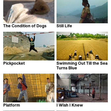
The Condition of Dogs
Still Life
Jia Zhang-Ke
Jia Zhang-Ke
Pickpocket
Swimming Out Till the Sea
Jia Zhang-Ke
Turns Blue
Jia Zhang-Ke
Platform
I Wish I Knew
Jia Zhang-Ke
Jia Zhang-Ke