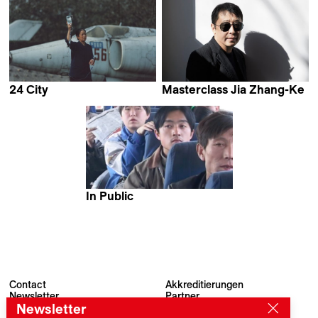
24 City
Masterclass Jia Zhang-Ke
Jia Zhang-Ke
In Public
Jia Zhang-Ke
Contact
Akkreditierungen
Newsletter
Partner
Archiv
Presse
Newsletter