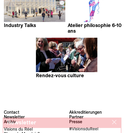
Industry Talks
Atelier philosophie 6-10
ans
Rendez-vous culture
Contact
Akkreditierungen
Newsletter
Partner
Newsletter
Archiv
Presse
Visions du Réel
#VisionsduReel