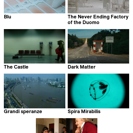
Blu
The Never Ending Factory
Massimo D'Anolfi &
of the Duomo
Martina Parenti
Massimo D'Anolfi &
Martina Parenti
The Castle
Dark Matter
Massimo D'Anolfi &
Massimo D'Anolfi &
Martina Parenti
Martina Parenti
Grandi speranze
Spira Mirabilis
Massimo D'Anolfi &
Massimo D'Anolfi &
Martina Parenti
Martina Parenti