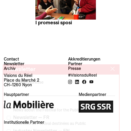
I promessi sposi
Massimo D'Anolfi &
Martina Parenti
Contact
Akkreditierungen
Newsletter
Partner
Newsletter
Archiv
Presse
Visions du Réel
#VisionsduReel
Place du Marché 2
Ihre E-Mail-Adresse
CH–1260 Nyon
Hauptpartner
Medienpartner
Newsletter — EN
News about the Festival for the Public
Newsletter — FR
Institutionelle Partner
Nouvelles du Festival destinées au Public
Industry Newsletter — EN