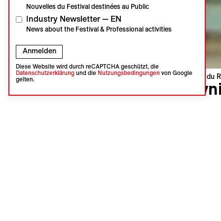
Nouvelles du Festival destinées au Public
Industry Newsletter — EN
News about the Festival & Professional activities
Anmelden
Diese Website wird durch reCAPTCHA geschützt, die
Datenschutzerklärung
und die
Nutzungsbedingungen
von Google
Visions du R
gelten.
Owni
Robert Gr
Vereinigte
Schweizer
Sprache : 
Untertitel
Kann uns 
Klimawand
Lösung? Gi
erheiterte
es ein fes
entstanden