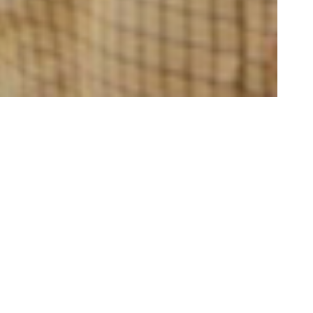
om
ime
itischer,
tehen, wie
Der 2009