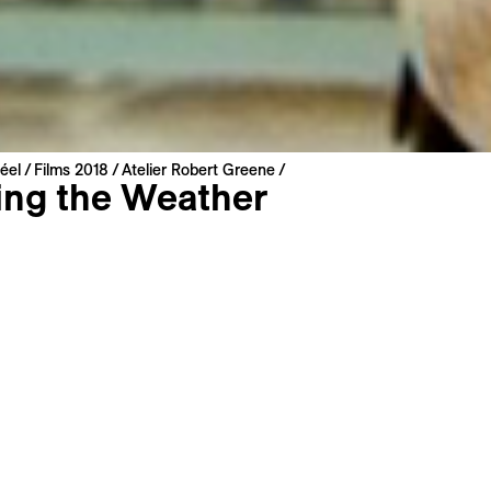
éel
Films 2018
Atelier Robert Greene
ng the Weather
eene
 Staaten | 2009 | 93 min
 Premiere
Englisch
 : Französisch
das Geoengineering vor den Katastrophen schützen, die v
el losgetreten werden? Ist das Säen von Wolken eine legit
bt es andere Lösungen, die erforscht werden sollten? Ein kr
r Blick hinter die Kulissen des Wetter-Business, um zu vers
ter Bestandteil unseres sozialen Diskurses werden konnte. 
e Film war noch nie aktueller.