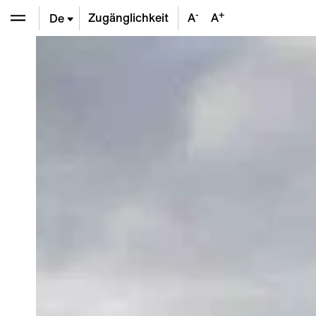
-
+
Zugänglichkeit
A
A
De
En
Fr