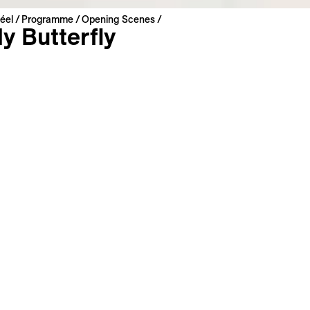
éel
Programme
Opening Scenes
y Butterfly
asan
| 2026 | 20 min
ere
 Arabisch
 : Englisch, Französisch
s
Filmografie
inensische Filmemacherin Fairouz Hasan begibt sich auf ein
 ihrer Erinnerung. Ausgangspunkt ist der Briefwechsel mit 
 jahrelang in israelischen Gefängnissen inhaftiert war. In de
e emotionalen und affektiven Auswirkungen dieser Abwes
m Tragen wie die psychischen und politischen Folgen der
ng.
n Film zu Meiner Liste hinzufügen