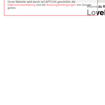
Diese Website wird durch reCAPTCHA geschützt, die
Datenschutzerklärung
und die
Nutzungsbedingungen
von Google
Visions du R
gelten.
Lovel
Fairouz H
Palestine 
Weltpremi
Sprache :
Untertitel
Synopsi
Die paläst
die Tiefen
Vater, der
kommen di
ebenso zu
Inhaftieru
Diese