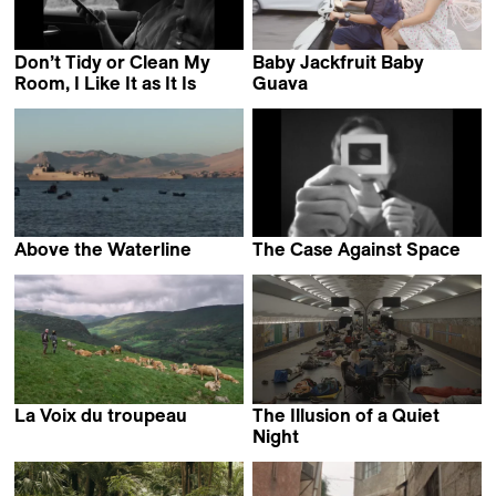
Don’t Tidy or Clean My
Baby Jackfruit Baby
Room, I Like It as It Is
Guava
Ignacio Ceroi
Nông Nhật Quang
Above the Waterline
The Case Against Space
Elisa Sepulveda Ruddoff
Graeme Arnfield
La Voix du troupeau
The Illusion of a Quiet
Matthias Joulaud &
Night
Lucien Roux
Olga Chernykh