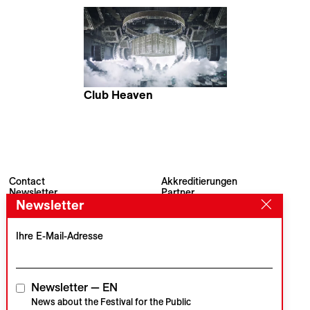
Vee Shi
Faezeh Nikoozad
Club Heaven
Jona Honer
Contact
Akkreditierungen
Newsletter
Partner
Archiv
Presse
Newsletter
Visions du Réel
#VisionsduReel
Place du Marché 2
Ihre E-Mail-Adresse
CH–1260 Nyon
Hauptpartner
Medienpartner
Newsletter — EN
News about the Festival for the Public