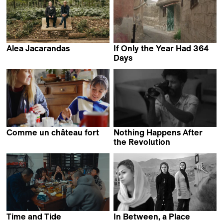
Alea Jacarandas
If Only the Year Had 364
Hassen Ferhani
Days
Almourad Aldeeb
Comme un château fort
Nothing Happens After
Lou Colpé
the Revolution
Ibrahim Omar
Time and Tide
In Between, a Place