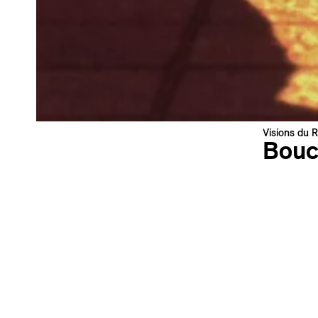
Newsletter — FR
Nouvelles du Festival destinées au Public
Industry Newsletter — EN
News about the Festival & Professional activities
Anmelden
Diese Website wird durch reCAPTCHA geschützt, die
Datenschutzerklärung
und die
Nutzungsbedingungen
von Google
Visions du R
gelten.
Bouc
Meriem Be
Italien, M
Schweizer
Sprachen :
Untertitel
Synopsi
Bouchra is
ihrem näch