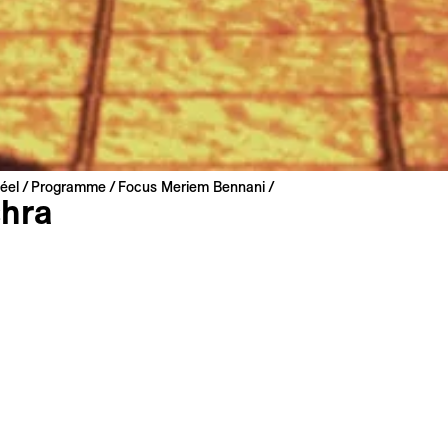
éel
Programme
Focus Meriem Bennani
hra
nnani & Orian Barki
arokko, Vereinigte Staaten | 2025 | 82 min
 Premiere
 Darija, Französisch, Englisch
 : Französisch, Englisch
s
Synopsis lang
Filmografie
t eine junge, lesbische Filmemacherin in Gestalt einer Kojot
sten Film will sie erzählen, wie sie sich in Anwesenheit ihre