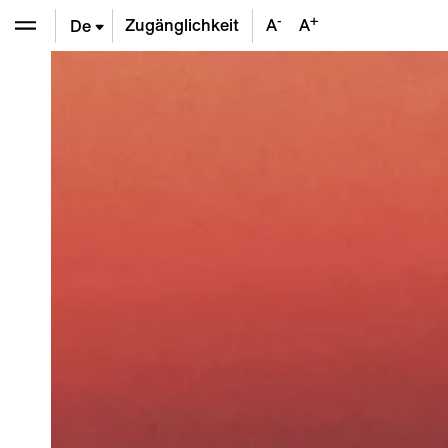
-
+
Zugänglichkeit
A
A
De
En
Fr