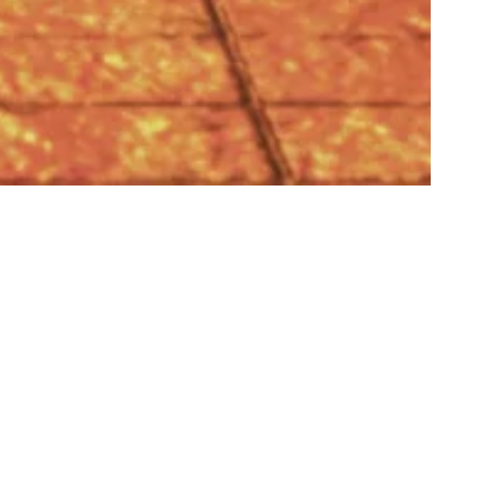
in. In
r