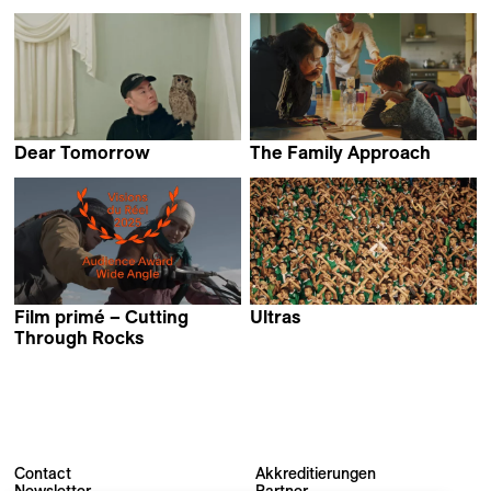
Sara Khaki
Max Keegan
Dear Tomorrow
The Family Approach
Kaspar Astrup Schröder
Daniel Abma
Film primé – Cutting
Ultras
Ragnhild Ekner
Through Rocks
Mohammadreza Eyni &
Sara Khaki
Contact
Akkreditierungen