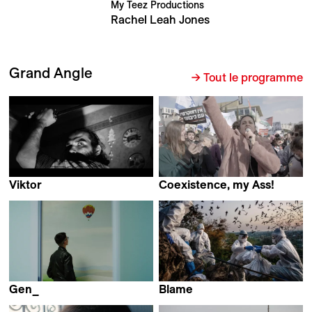
My Teez Productions
Rachel Leah Jones
Grand Angle
→ Tout le programme
Viktor
Coexistence, my Ass!
Olivier Sarbil
Amber Fares
Gen_
Blame
Gianluca Matarrese
Christian Frei