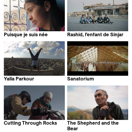
Puisque je suis née
Rashid, l’enfant de Sinjar
Jawad Rhalib
Jasna Krajinovic
Yalla Parkour
Sanatorium
Areeb Zuaiter
Gar O’Rourke
Cutting Through Rocks
The Shepherd and the
Mohammadreza Eyni &
Bear