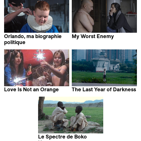
Lukasz Konopa
Orlando, ma biographie
My Worst Enemy
Mehran Tamadon
politique
Paul B. Preciado
Love Is Not an Orange
The Last Year of Darkness
Otilia Babara
Ben Mullinkosson
Le Spectre de Boko