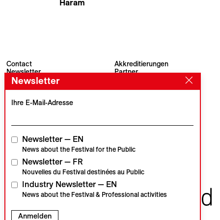
Haram
Cyrielle Raingou
Contact
Akkreditierungen
Newsletter
Partner
Newsletter
Archiv
Presse
Visions du Réel
#VisionsduReel
Place du Marché 2
Ihre E-Mail-Adresse
CH–1260 Nyon
Hauptpartner
Medienpartner
Newsletter — EN
News about the Festival for the Public
Newsletter — FR
Institutionelle Partner
Nouvelles du Festival destinées au Public
Industry Newsletter — EN
News about the Festival & Professional activities
Anmelden