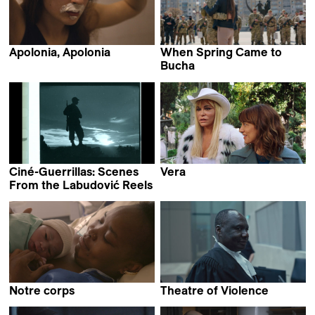
Apolonia, Apolonia
When Spring Came to
Lea Glob
Bucha
Mila Teshaieva &
Marcus Lenz
Ciné-Guerrillas: Scenes
Vera
Tizza Covi &
From the Labudović Reels
Mila Turajlić
Rainer Frimmel
Notre corps
Theatre of Violence
Claire Simon
Emil Langballe &