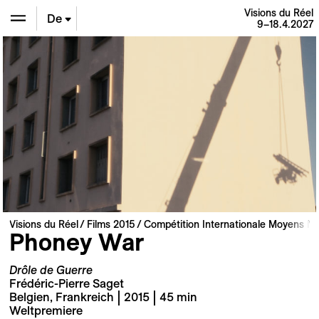
Visions du Réel
De
9–18.4.2027
En
Fr
Visions du Réel
Films 2015
Compétition Internationale Moyens M
Phoney War
Drôle de Guerre
Frédéric-Pierre Saget
Belgien, Frankreich | 2015 | 45 min
Weltpremiere