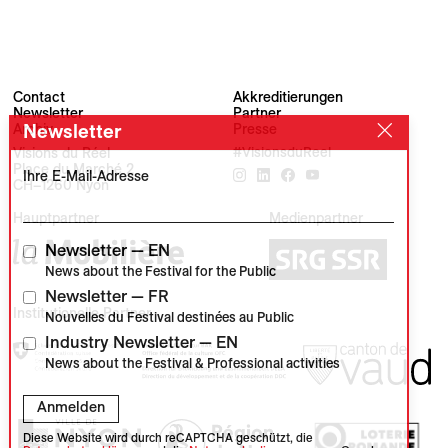
Contact
Akkreditierungen
Newsletter
Partner
Archiv
Presse
Newsletter
Visions du Réel
#VisionsduReel
Place du Marché 2
Ihre E-Mail-Adresse
CH–1260 Nyon
Hauptpartner
Medienpartner
Newsletter — EN
News about the Festival for the Public
Newsletter — FR
Institutionelle Partner
Nouvelles du Festival destinées au Public
Industry Newsletter — EN
News about the Festival & Professional activities
Anmelden
Diese Website wird durch reCAPTCHA geschützt, die