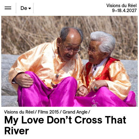
Visions du Réel
De
9–18.4.2027
En
Fr
Visions du Réel
Films 2015
Grand Angle
My Love Don’t Cross That
River