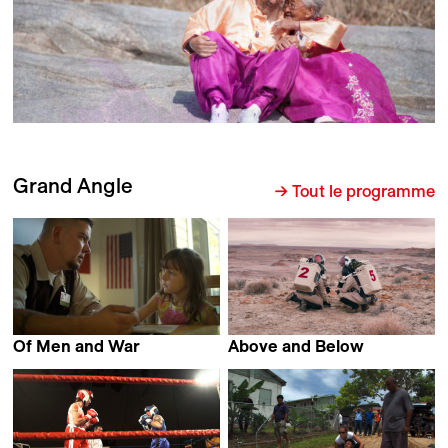
Grand Angle
→ Tout le programme
Of Men and War
Above and Below
Laurent Bécue-Renard
Nicolas Steiner