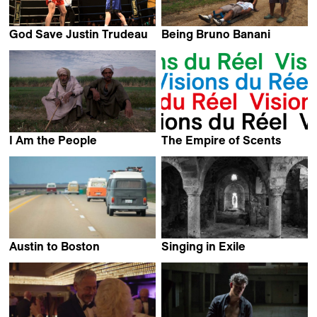
God Save Justin Trudeau
Being Bruno Banani
Guylaine Maroist &
Susann Wentzlaff &
Eric Ruel
Jörg Junge
I Am the People
The Empire of Scents
Anna Roussillon
Kim Nguyen
Austin to Boston
Singing in Exile
James Marcus Haney
Nathalie Rossetti &
Turi Finocchiaro