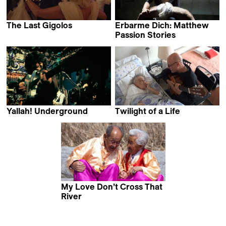
The Last Gigolos
Erbarme Dich: Matthew
Stephan Bergmann
Passion Stories
Ramon Gieling
Yallah! Underground
Twilight of a Life
Farid Eslam
Sylvain Biegeleisen
My Love Don’t Cross That
River
Moyoung Jin