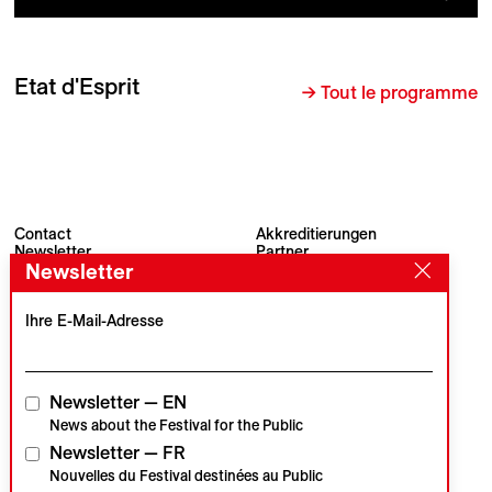
Etat d'Esprit
→ Tout le programme
Contact
Akkreditierungen
Newsletter
Partner
Archiv
Presse
Newsletter
Visions du Réel
#VisionsduReel
Place du Marché 2
Ihre E-Mail-Adresse
CH–1260 Nyon
Hauptpartner
Medienpartner
Newsletter — EN
News about the Festival for the Public
Newsletter — FR
Institutionelle Partner
Nouvelles du Festival destinées au Public