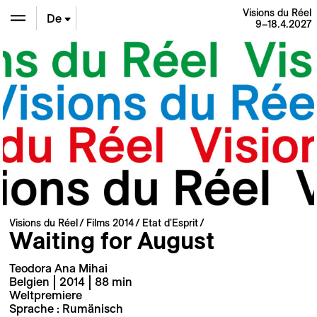
Visions du Réel
De
9–18.4.2027
En
Fr
Visions du Réel
Films 2014
Etat d'Esprit
Waiting for August
Teodora Ana Mihai
Belgien | 2014 | 88 min
Weltpremiere
Sprache : Rumänisch