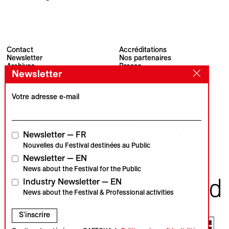
Contact
Accréditations
Newsletter
Nos partenaires
Archives
Presse
Newsletter
Visions du Réel
#VisionsduReel
Place du Marché 2
CH–1260 Nyon
Votre adresse e-mail
Partenaire principal
Partenaire média
Newsletter — FR
Nouvelles du Festival destinées au Public
Newsletter — EN
Partenaires institutionnels
News about the Festival for the Public
Industry Newsletter — EN
News about the Festival & Professional activities
S'inscrire