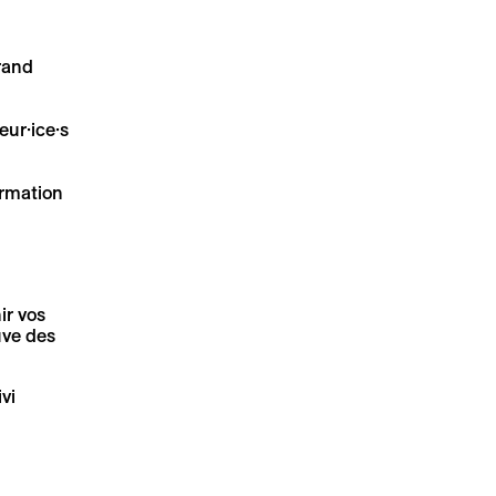
rand
eur·ice·s
irmation
ir vos
uve des
vi