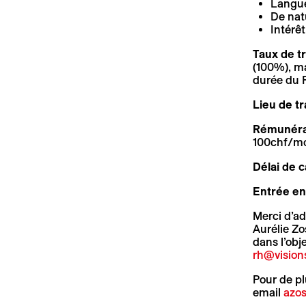
Langue
De nat
Intérêt
Taux de tr
(100%), ma
durée du F
Lieu de tra
Rémunérat
100chf/moi
Délai de c
Entrée en 
Merci d’ad
Aurélie Zo
dans l’obj
rh@vision
Newsletter
Pour de pl
Ihre E-Mail-Adresse
email
azos