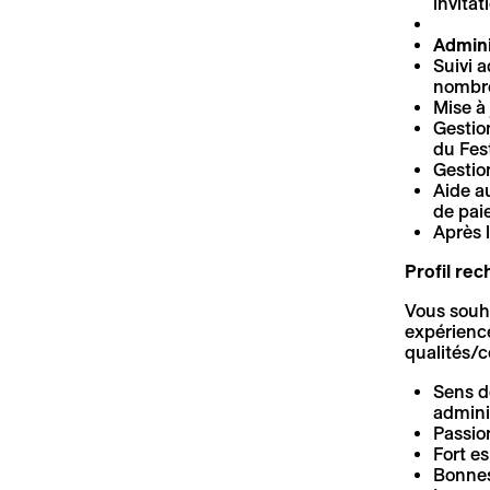
invitat
Admini
Suivi a
nombr
Mise à
Gestion
du Fest
Gestio
Aide a
de pai
Après l
Profil re
Vous souha
expérience
qualités/
Sens de
adminis
Passion
Fort es
Bonnes