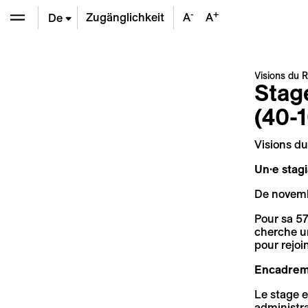
-
+
Zugänglichkeit
A
A
De
En
Visions du R
Stag
Fr
(40-
Visions du
Un·e stagi
De novemb
Pour sa 57
cherche un
pour rejoi
Encadrem
Le stage e
administra