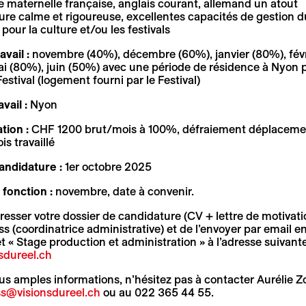
 maternelle française, anglais courant, allemand un atout
ure calme et rigoureuse, excellentes capacités de gestion d
 pour la culture et/ou les festivals
avail :
novembre (40%), décembre (60%), janvier (80%), févri
i (80%), juin (50%) avec une période de résidence à Nyon 
estival (logement fourni par le Festival)
vail :
Nyon
ion :
CHF 1200 brut/mois à 100%, défraiement déplaceme
s travaillé
andidature :
1er octobre 2025
fonction :
novembre, date à convenir.
resser votre dossier de candidature (CV + lettre de motivati
ss (coordinatrice administrative) et de l’envoyer par email e
et « Stage production et administration » à l’adresse suivante
sdureel.ch
us amples informations, n’hésitez pas à contacter Aurélie Z
s@visionsdureel.ch
ou au 022 365 44 55.