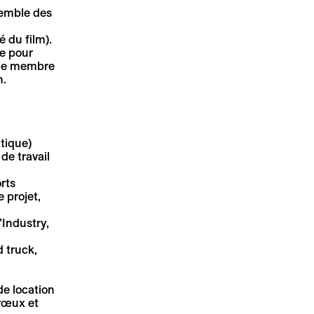
nsemble des
 du film).
·e pour
un·e membre
n.
atique)
de travail
rts
 projet,
’Industry,
d truck,
de location
 vœux et