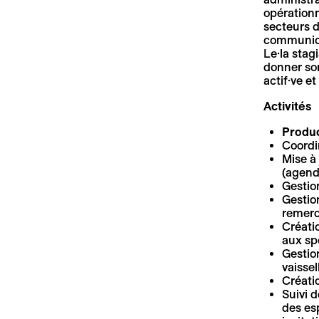
opérationn
secteurs d
communicat
Le·la stag
donner son
actif·ve e
Activités
Produc
Coordin
Mise à 
(agend
Gestion
Gestion
remerc
Créatio
aux sp
Gestion
vaissel
Créati
Suivi 
des es