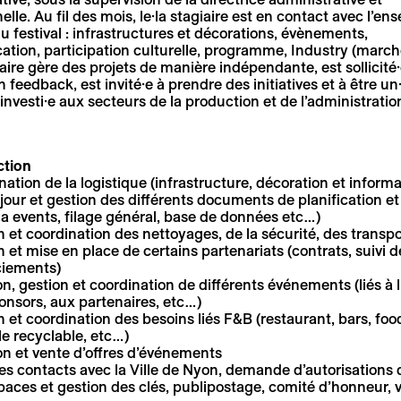
elle. Au fil des mois, le·la stagiaire est en contact avec l’e
u festival : infrastructures et décorations, évènements,
ion, participation culturelle, programme, Industry (marché
iaire gère des projets de manière indépendante, est sollicité
 feedback, est invité·e à prendre des initiatives et à être 
t investi·e aux secteurs de la production et de l’administratio
tion
ation de la logistique (infrastructure, décoration et inform
jour et gestion des différents documents de planification et 
a events, filage général, base de données etc…)
 et coordination des nettoyages, de la sécurité, des transpo
 et mise en place de certains partenariats (contrats, suivi de
iements)
n, gestion et coordination de différents événements (liés à l
onsors, aux partenaires, etc…)
 et coordination des besoins liés F&B (restaurant, bars, foo
le recyclable, etc…)
on et vente d’offres d’événements
des contacts avec la Ville de Nyon, demande d’autorisations 
paces et gestion des clés, publipostage, comité d’honneur,