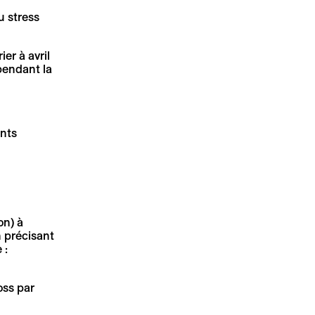
u stress
er à avril
pendant la
nts
on) à
n précisant
 :
oss par