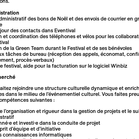
ions.
stration
dministratif des bons de Noël et des envois de courrier en g
e
 jour des contacts dans Eventival
 et coordination des téléphones et vélos pour les collaborat
ival
n de la Green Team durant le Festival et de ses bénévoles
ux tâches de bureau (réception des appels, économat, conf
ement, procès-verbaux)
e festival, aide pour la facturation sur le logiciel Winbiz
cherché
itez rejoindre une structure culturelle dynamique et enrich
s dans le milieu de l’événementiel culturel. Vous faites pre
compétences suivantes :
 l’organisation et rigueur dans la gestion de projets et le sui
tratif
né·e et investi·e dans la conduite de projet
prit d’équipe et d’initiative
 connaissances informatiques