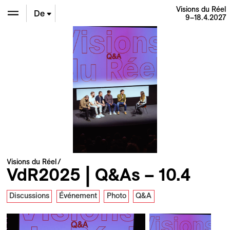
Visions du Réel
De
9–18.4.2027
En
Fr
Visions du Réel
VdR2025 | Q&As – 10.4
Discussions
Événement
Photo
Q&A