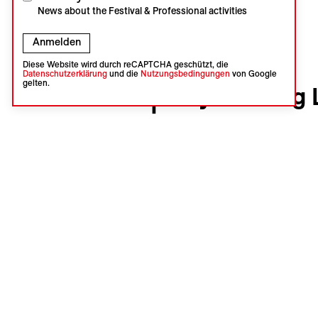
News about the Festival & Professional activities
Anmelden
Diese Website wird durch reCAPTCHA geschützt, die
Datenschutzerklärung
und die
Nutzungsbedingungen
von Google
Visions du Réel
gelten.
VdR2024 | Jury Burning 
Guests
Jury
Photo