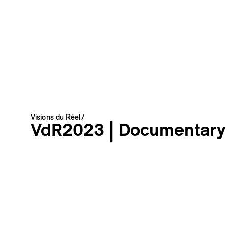
Newsletter — EN
News about the Festival for the Public
Newsletter — FR
Nouvelles du Festival destinées au Public
Industry Newsletter — EN
News about the Festival & Professional activities
Anmelden
Diese Website wird durch reCAPTCHA geschützt, die
Datenschutzerklärung
und die
Nutzungsbedingungen
von Google
Visions du Réel
gelten.
VdR2023 | Documentary 
Discussions
Événement
Photo
VdR–Industry