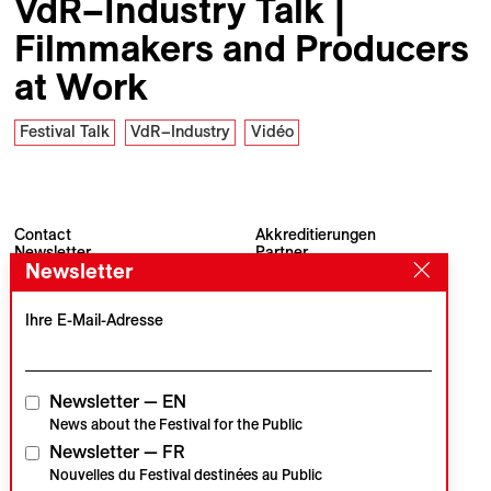
VdR–Industry Talk |
Filmmakers and Producers
at Work
Festival Talk
VdR–Industry
Vidéo
Contact
Akkreditierungen
Newsletter
Partner
Newsletter
Archiv
Presse
Visions du Réel
#VisionsduReel
Place du Marché 2
Ihre E-Mail-Adresse
CH–1260 Nyon
Hauptpartner
Medienpartner
Newsletter — EN
News about the Festival for the Public
Newsletter — FR
Institutionelle Partner
Nouvelles du Festival destinées au Public