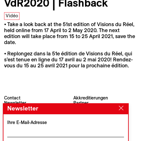
VdR2020 | Flashback
Vidéo
⦁ Take a look back at the 51st edition of Visions du Réel,
held online from 17 April to 2 May 2020. The next
edition will take place from 15 to 25 April 2021, save the
date.
⦁ Replongez dans la 51e édition de Visions du Réel, qui
s’est tenue en ligne du 17 avril au 2 mai 2020! Rendez-
vous du 15 au 25 avril 2021 pour la prochaine édition.
Contact
Akkreditierungen
Newsletter
Partner
Newsletter
Archiv
Presse
Visions du Réel
#VisionsduReel
Place du Marché 2
Ihre E-Mail-Adresse
CH–1260 Nyon
Hauptpartner
Medienpartner