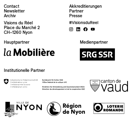
Contact
Akkreditierungen
Newsletter
Partner
Archiv
Presse
Visions du Réel
#VisionsduReel
Place du Marché 2
CH–1260 Nyon
Ihre E-Mail-Adresse
Hauptpartner
Medienpartner
Newsletter — EN
News about the Festival for the Public
Newsletter — FR
Institutionelle Partner
Nouvelles du Festival destinées au Public
Industry Newsletter — EN
News about the Festival & Professional activities
Anmelden
Diese Website wird durch reCAPTCHA geschützt, die
Datenschutzerklärung
und die
Nutzungsbedingungen
von Google
gelten.