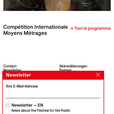
Compétition Internationale
→ Tout le programme
Moyens Métrages
Contact
Akkreditierungen
Newsletter
Partner
Newsletter
Archiv
Presse
Visions du Réel
#VisionsduReel
Place du Marché 2
Ihre E-Mail-Adresse
CH–1260 Nyon
Hauptpartner
Medienpartner
Newsletter — EN
News about the Festival for the Public