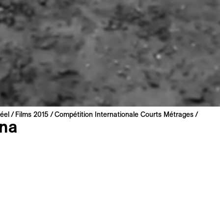
éel
Films 2015
Compétition Internationale Courts Métrages
ina
eón
5 | 20 min
ere
 Spanisch
 : Englisch, Französisch
n Film zu Meiner Liste hinzufügen