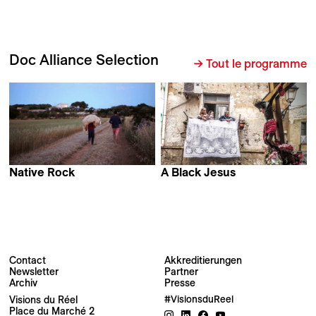
Doc Alliance Selection
→ Tout le programme
Native Rock
A Black Jesus
Macià Florit Campins
Luca Lucchesi
Contact
Akkreditierungen
Newsletter
Partner
Archiv
Presse
Visions du Réel
#VisionsduReel
Place du Marché 2